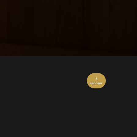
8
человек